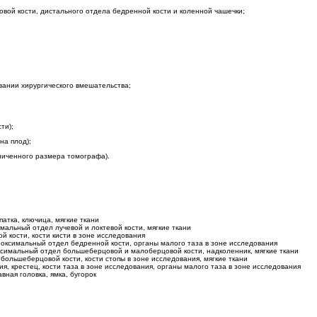
вой кости, дистального отдела бедренной кости и коленной чашечки;
вании хирургического вмешательства;
ти);
на плод);
аниченного размера томографа).
патка, ключица, мягкие ткани
имальный отдел лучевой и локтевой кости, мягкие ткани
й кости, кости кисти в зоне исследования
проксимальный отдел бедренной кости, органы малого таза в зоне исследования
оксимальный отдел большеберцовой и малоберцовой кости, надколенник, мягкие ткани
большеберцовой кости, кости стопы в зоне исследования, мягкие ткани
, крестец, кости таза в зоне исследования, органы малого таза в зоне исследования
вная головка, ямка, бугорок