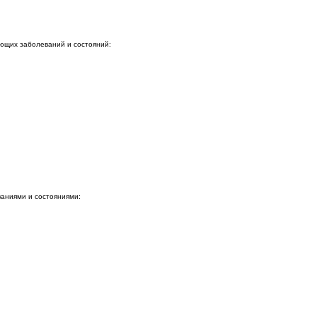
ующих заболеваний и состояний:
ваниями и состояниями: