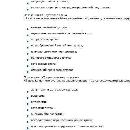
инородных тел в суставах;
в качестве мероприятия предоперационной подготовки.
Показания к КТ суставов плеча
КТ суставов плеча может быть назначена пациентам для выявления след
вывиха плечевого сустава;
переломов лопаточной или плечевой кости;
артрита и артроза;
новообразований костей или хряща;
плечелопаточного периартрита;
болевого синдрома в плече;
остеохондропатий;
изменений плечевого сустава.
Показания к КТ лучезапястного сустава
КТ лучезапястного сустава проводится пациентам со следующими заболе
артритами и артрозами сустава;
вывихами;
опухолями;
остеомиелитом;
аномалиями развития;
последствиями перенесенных ранее травм;
при планировании хирургического вмешательства.