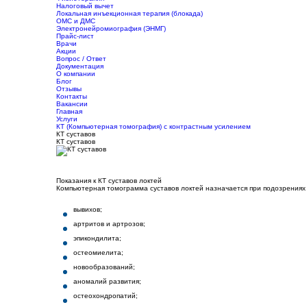
Налоговый вычет
Локальная инъекционная терапия (блокада)
ОМС и ДМС
Электронейромиография (ЭНМГ)
Прайс-лист
Врачи
Акции
Вопрос / Ответ
Документация
О компании
Блог
Отзывы
Контакты
Вакансии
Главная
Услуги
КТ (Компьютерная томография) с контрастным усилением
КТ суставов
КТ суставов
Показания к КТ суставов локтей
Компьютерная томограмма суставов локтей назначается при подозрениях
вывихов;
артритов и артрозов;
эпикондилита;
остеомиелита;
новообразований;
аномалий развития;
остеохондропатий;