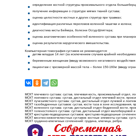
определение костной структуры проксимального отдела большеберцо
получение информации о структуре мягких тканей сустава;
оценка целостности костных и других структур при травмах;
идентификация различных переломов коленной чашечки и колена;
диагностика кисты Бейкера, болезни Осгуд-Шляттера;
оценка анатомических особенностей коленного сустава при планиро
оценка результатов хирургического вмешательства.
Компьютерная томография суставов не рекомендуется:
детям младше 14 лет (за исключением случаев крайней необходимос
беременным женщинам (ввиду возможного негативного воздействия 
пациентам с чрезмерной массой тела – более 150-160кг (ввиду огр
МСКТ плечевого сустава: сустав, плечевая кость, проксимальный отдел, ло
МСКТ локтевого сустава: сустав, дистальный отдел плечевой кости, прокс
МСКТ лучезапястного сустава: сустав, дистальный отдел лучевой и локтево
МСКТ тазобедренных суставов: сустав, кости таза в зоне исследования, 
МСКТ коленного сустава: сустав, дистальный отдел бедренной кости, пр
МСКТ голеностопного сустава: сустав, дистальный отдел малоберцовой и 
МСКТ крестцово-подвздошных суставов: крестцово-подвздошные сочленения
МСКТ височно-нижнечелюстных суставов: костные элементы сустава: суста
МСКТ грудинно-ключичных сочленений: грудина, ключица, ребра