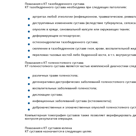
Показания к КТ тазобедренного сустава
КТ тазобедренного сустава необходима при следующих патологиях:
артритах любой этиологии (инфекционном, травматическом, ревмати
деструктивных изменениях сустава (вследствие туберкулеза, сепсиса, 
опухолях в хряще, синовиальной капсуле или окружающих тканях;
деформирующем остеоартрозе;
остеохондропатии тазобедренного сустава;
скоплении в тазобедренном суставе гноя, крови, воспалительной жид
переломах тазовых костей либо бедренной кости, в т.ч. внутрисустав
Показания к КТ голеностопного сустава
КТ голеностопного сустава является частью комплексной диагностики сл
различных травм голеностопа;
дегенеративно-дистрофических заболеваний голеностопного сустава
воспалительных заболеваний голеностопа;
дислокации сустава;
инфекционных заболеваний сустава (остеомиелита);
доброкачественных и злокачественных опухолей голеностопного суста
Компьютерная томография суставов также позволяет верифицировать диа
контроля результатов операции.
Показания к КТ суставов колена
КТ суставов назначается в следующих целях: