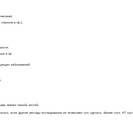
ческом);
опухоли и пр.);
кости;
ных и пр.
едующих заболеваний:
;
ва, мягких тканей, костей.
гноз, если другие методы исследования не позволяют это сделать. Кроме того, КТ суста