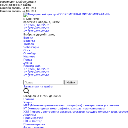
версия для слабовидящих
обычная версия сайта
Онлайн запись на МРТ/КТ
Онлайн запись на МРТ/КТ
г. Оренбург
проспект Победы, д. 116/2
+7 (3532) 66-22-02
+7 (922) 626-22-02
+7 (922) 626-02-20
Выбрать другой город
Брянск
Вологда
Тамбов
Чебоксары
Орск
Оренбург
Иваново
Пенза
Дубна
Йошкар-Ола
+7 (3532) 66-22-02
+7 (922) 626-22-02
+7 (922) 626-02-20
Записаться на приём
Ежедневно с 7:00 до 24:00
Главная
Услуги
МРТ (Магнитно-резонансная томография) с контрастным усилением
КТ (Компьютерная томография) с контрастным усилением
УЗИ (нервов , внутренних органов, суставов, сосудов головы и шеи, сосуд
Анализы
Прием врачей
ЭКГ и Холтер
Плазмотерапия
Физиотерапия